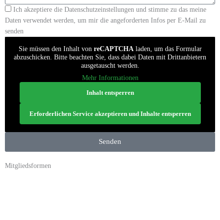
Ich akzeptiere die Datenschutzeinstellungen und stimme zu das meine
Daten verwendet werden, um mir die angeforderten Infos per E-Mail zu
senden
Sie müssen den Inhalt von
reCAPTCHA
laden, um das Formular
abzuschicken. Bitte beachten Sie, dass dabei Daten mit Drittanbietern
ausgetauscht werden.
Mehr Informationen
Inhalt entsperren
Erforderlichen Service akzeptieren und Inhalte entsperren
Senden
Mitgliedsformen