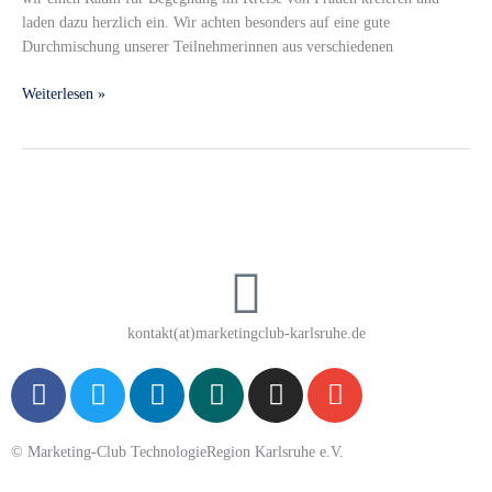
laden dazu herzlich ein. Wir achten besonders auf eine gute
Durchmischung unserer Teilnehmerinnen aus verschiedenen
Weiterlesen »
kontakt(at)marketingclub-karlsruhe.de
F
T
L
X
I
E
a
w
i
i
n
n
c
i
n
n
s
v
© Marketing-Club TechnologieRegion Karlsruhe e.V.
e
t
k
g
t
e
b
t
e
a
l