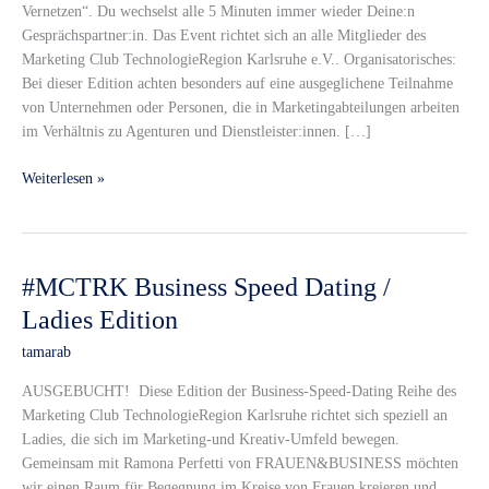
Vernetzen“. Du wechselst alle 5 Minuten immer wieder Deine:n
Edition
Gesprächspartner:in. Das Event richtet sich an alle Mitglieder des
Marketing Club TechnologieRegion Karlsruhe e.V.. Organisatorisches:
Bei dieser Edition achten besonders auf eine ausgeglichene Teilnahme
von Unternehmen oder Personen, die in Marketingabteilungen arbeiten
im Verhältnis zu Agenturen und Dienstleister:innen. […]
Weiterlesen »
#MCTRK
#MCTRK Business Speed Dating /
Business
Ladies Edition
Speed
tamarab
Dating
/
AUSGEBUCHT! Diese Edition der Business-Speed-Dating Reihe des
Ladies
Marketing Club TechnologieRegion Karlsruhe richtet sich speziell an
Edition
Ladies, die sich im Marketing-und Kreativ-Umfeld bewegen.
Gemeinsam mit Ramona Perfetti von FRAUEN&BUSINESS möchten
wir einen Raum für Begegnung im Kreise von Frauen kreieren und