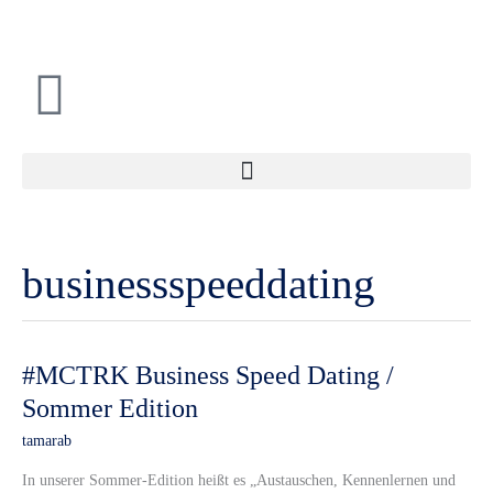
Zum
Inhalt
springen
businessspeeddating
#MCTRK
#MCTRK Business Speed Dating /
Business
Sommer Edition
Speed
tamarab
Dating
/
In unserer Sommer-Edition heißt es „Austauschen, Kennenlernen und
Sommer