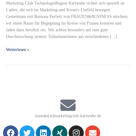
Marketing Club TechnologieRegion Karlsruhe richtet sich speziell an
Edition
Ladies, die sich im Marketing-und Kreativ-Umfeld bewegen.
Gemeinsam mit Ramona Perfetti von FRAUEN&BUSINESS möchten
wir einen Raum für Begegnung im Kreise von Frauen kreieren und
laden dazu herzlich ein. Wir achten besonders auf eine gute
Durchmischung unserer Teilnehmerinnen aus verschiedenen […]
Weiterlesen »
kontakt(at)marketingclub-karlsruhe.de
F
T
L
X
I
E