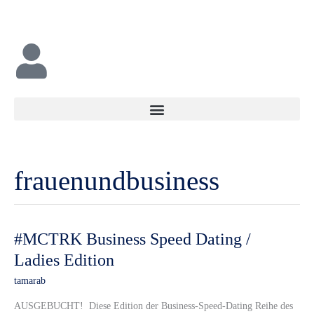
Zum
Inhalt
springen
frauenundbusiness
#MCTRK
#MCTRK Business Speed Dating /
Business
Ladies Edition
Speed
tamarab
Dating
/
AUSGEBUCHT! Diese Edition der Business-Speed-Dating Reihe des
Ladies