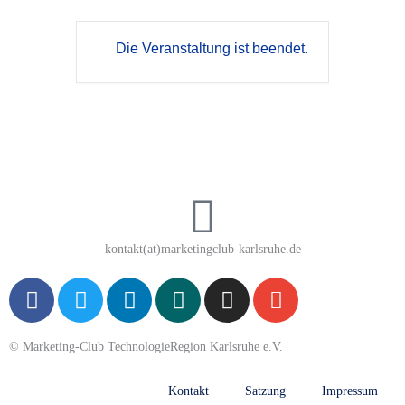
Die Veranstaltung ist beendet.
kontakt(at)marketingclub-karlsruhe.de
F
T
L
X
I
E
a
w
i
i
n
n
c
i
n
n
s
v
© Marketing-Club TechnologieRegion Karlsruhe e.V.
e
t
k
g
t
e
b
t
e
a
l
Kontakt
Satzung
Impressum
o
e
d
g
o