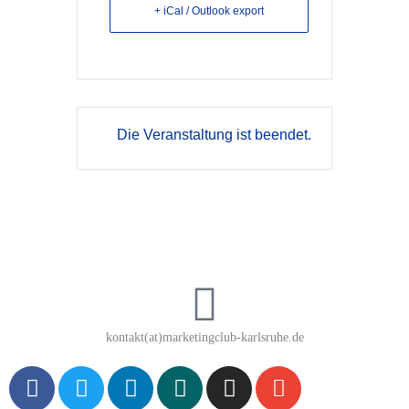
+ iCal / Outlook export
Die Veranstaltung ist beendet.
kontakt(at)marketingclub-karlsruhe.de
F
T
L
X
I
E
a
w
i
i
n
n