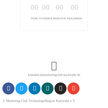
00
00
00
00
TAGE
STUNDEN
MINUTEN
SEKUNDEN
kontakt(at)marketingclub-karlsruhe.de
F
T
L
X
I
E
a
w
i
i
n
n
c
i
n
n
s
v
© Marketing-Club TechnologieRegion Karlsruhe e.V.
e
t
k
g
t
e