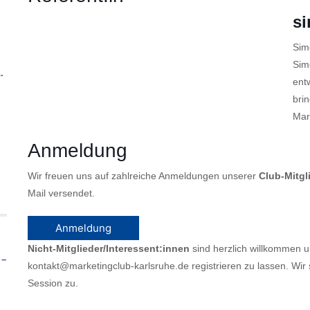
s
Sim
Sim
.
ent
bri
Mar
Anmeldung
Wir freuen uns auf zahlreiche Anmeldungen unserer
Club-Mitgl
Mail versendet.
Anmeldung
Nicht-Mitglieder/Interessent:innen
sind herzlich willkommen u
 –
kontakt@marketingclub-karlsruhe.de registrieren zu lassen. W
Session zu.