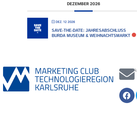
DEZEMBER 2026
DEZ. 12 2026
SAVE-THE-DATE: JAHRESABSCHLUSS
BURDA MUSEUM & WEIHNACHTSMARKT
k
F
a
c
e
b
o