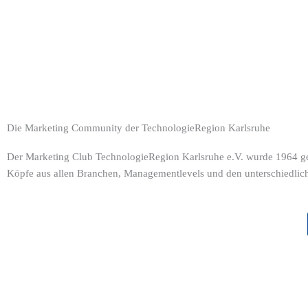
Zum
Inhalt
springen
Die Marketing Community der TechnologieRegion Karlsruhe
Der Marketing Club TechnologieRegion Karlsruhe e.V. wurde 1964 gegr
Köpfe aus allen Branchen, Managementlevels und den unterschiedlichs