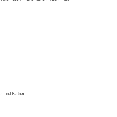
d alle Club-Mitglieder herzlich willkommen.
en und Partner