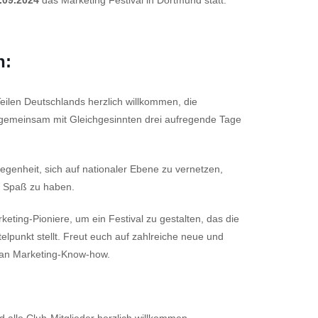
.09.2024
das Marketing Festival in Dortmund statt.
h:
eilen Deutschlands herzlich willkommen, die
emeinsam mit Gleichgesinnten drei aufregende Tage
legenheit, sich auf nationaler Ebene zu vernetzen,
e Spaß zu haben.
eting-Pioniere, um ein Festival zu gestalten, das die
lpunkt stellt. Freut euch auf zahlreiche neue und
e an Marketing-Know-how.