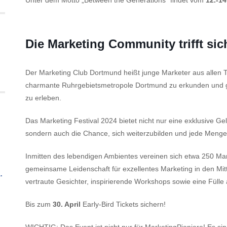
Unter dem Motto „Between the Generations“ findet vom
12.-14
Die Marketing Community trifft sic
Der Marketing Club Dortmund heißt junge Marketer aus allen T
charmante Ruhrgebietsmetropole Dortmund zu erkunden und g
zu erleben.
Das Marketing Festival 2024 bietet nicht nur eine exklusive Ge
sondern auch die Chance, sich weiterzubilden und jede Meng
Inmitten des lebendigen Ambientes vereinen sich etwa 250 Mark
gemeinsame Leidenschaft für exzellentes Marketing in den Mitte
.
vertraute Gesichter, inspirierende Workshops sowie eine Füll
Bis zum
30. April
Early-Bird Tickets sichern!